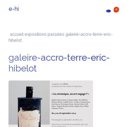
e-hi
0
accueil
expositions passées
galeire-accro-terre-eric-
hibelot
galeire-accro-terre-eric-
hibelot