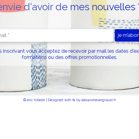
envie d'avoir de mes nouvelles 
 inscrivant vous acceptez de recevoir par mail les dates d'e
formations ou des offres promotionnelles.
© éric hibelot |
Designed with ☕ by alexandrevergnaud.fr