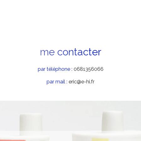
me contacter
par téléphone :
6606531860
par mail :
rf.ih-e@cire