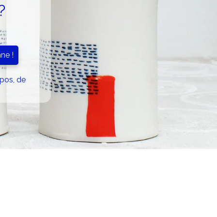
?
xpos, de